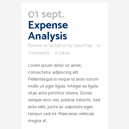
01 sept.
Expense
Analysis
Posted at 14:02h
in
by
IonutTop
0
Comments
0
Likes
Lorem ipsum dolor sit amet,
consectetur adipiscing elit.
Pellentesque in neque id ante rutrum
mollis ut eget ligula. Integer eu ligula
vitae ante porttitor viverra. Donec
semper eros nec pulvinar lobortis. Sed
ante velit, porta ac vulputate eget,
tempus sed mi. Maecenas vehicula
magna at...