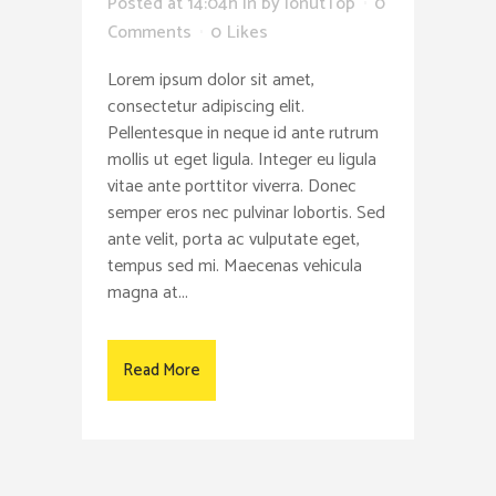
Posted at 14:04h
in
by
IonutTop
0
Comments
0
Likes
Lorem ipsum dolor sit amet,
consectetur adipiscing elit.
Pellentesque in neque id ante rutrum
mollis ut eget ligula. Integer eu ligula
vitae ante porttitor viverra. Donec
semper eros nec pulvinar lobortis. Sed
ante velit, porta ac vulputate eget,
tempus sed mi. Maecenas vehicula
magna at...
Read More